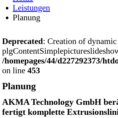
Leistungen
Planung
Deprecated
: Creation of dynamic
plgContentSimplepictureslideshow:
/homepages/44/d227292373/htdoc
on line
453
Planung
AKMA Technology GmbH
berä
fertigt komplette Extrusionslin