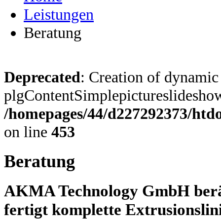
Leistungen
Beratung
Deprecated
: Creation of dynamic
plgContentSimplepictureslideshow:
/homepages/44/d227292373/htdoc
on line
453
Beratung
AKMA Technology GmbH berät,
fertigt komplette Extrusionslin