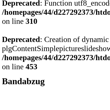
Deprecated
: Function utf8_encode
/homepages/44/d227292373/htdoc
on line
310
Deprecated
: Creation of dynamic
plgContentSimplepictureslideshow:
/homepages/44/d227292373/htdoc
on line
453
Bandabzug